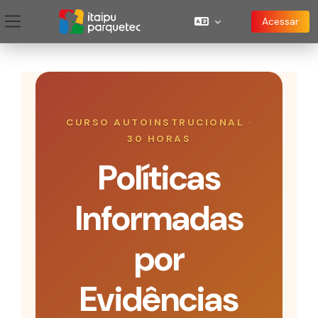
Painel lateral
Ir para o conteúdo principal
CURSO AUTOINSTRUCIONAL ·
30 HORAS
Políticas
Informadas
por
Evidências